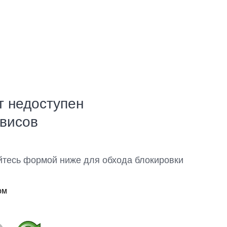
т недоступен
рвисов
йтесь формой ниже для обхода блокировки
ом