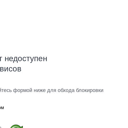
т недоступен
рвисов
йтесь формой ниже для обхода блокировки
ом