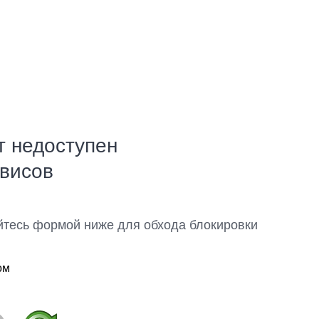
т недоступен
рвисов
йтесь формой ниже для обхода блокировки
ом