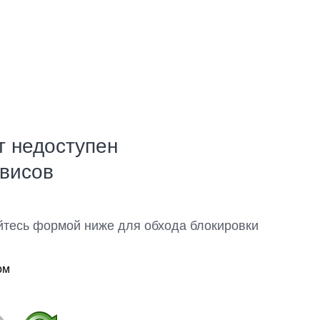
т недоступен
рвисов
йтесь формой ниже для обхода блокировки
ом