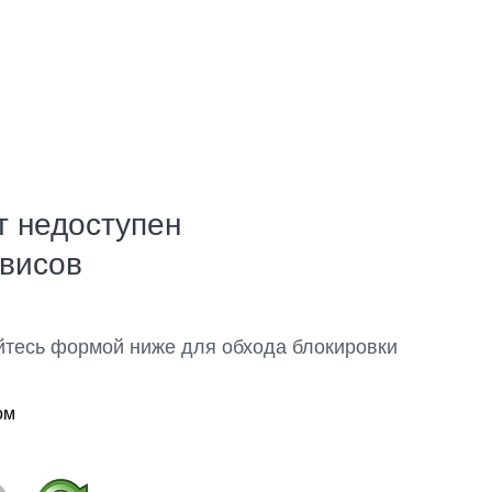
т недоступен
рвисов
йтесь формой ниже для обхода блокировки
ом