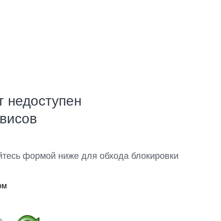
т недоступен
рвисов
йтесь формой ниже для обхода блокировки
ом