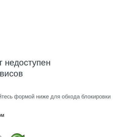
т недоступен
рвисов
йтесь формой ниже для обхода блокировки
ом