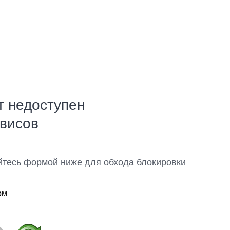
т недоступен
рвисов
йтесь формой ниже для обхода блокировки
ом