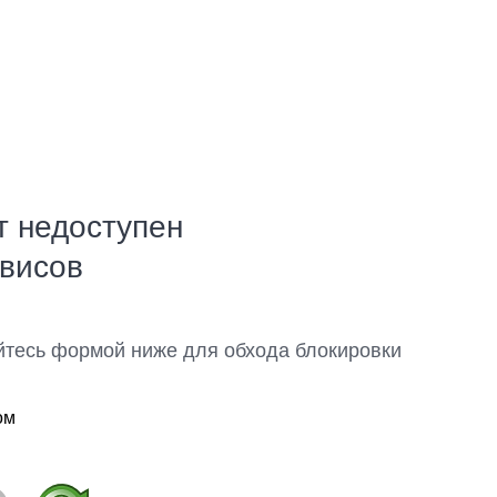
т недоступен
рвисов
йтесь формой ниже для обхода блокировки
ом