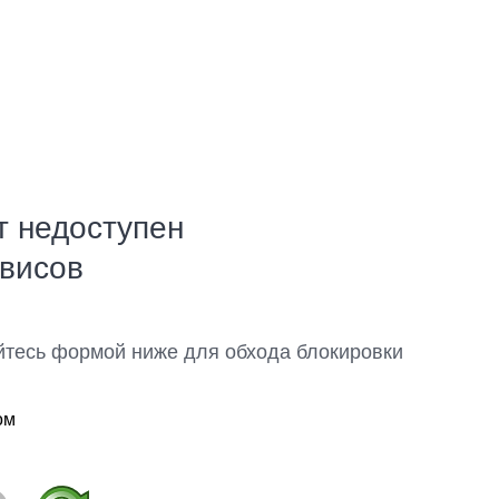
т недоступен
рвисов
йтесь формой ниже для обхода блокировки
ом