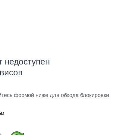
т недоступен
рвисов
йтесь формой ниже для обхода блокировки
ом