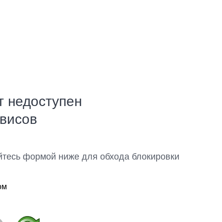
т недоступен
рвисов
йтесь формой ниже для обхода блокировки
ом