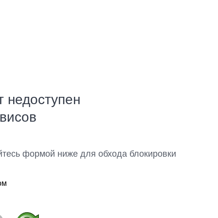
т недоступен
рвисов
йтесь формой ниже для обхода блокировки
ом