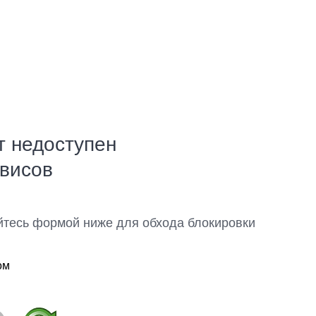
т недоступен
рвисов
йтесь формой ниже для обхода блокировки
ом