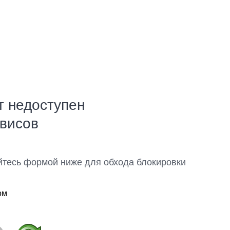
т недоступен
рвисов
йтесь формой ниже для обхода блокировки
ом