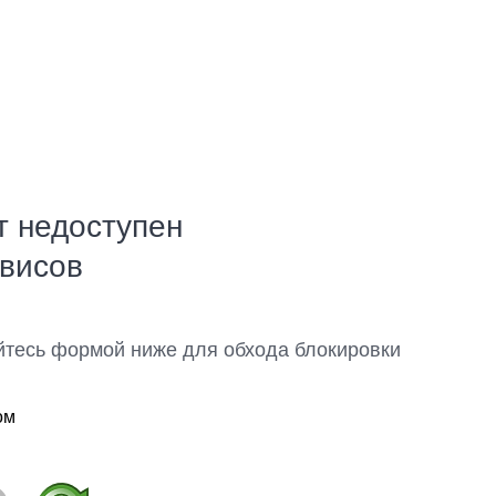
т недоступен
рвисов
йтесь формой ниже для обхода блокировки
ом