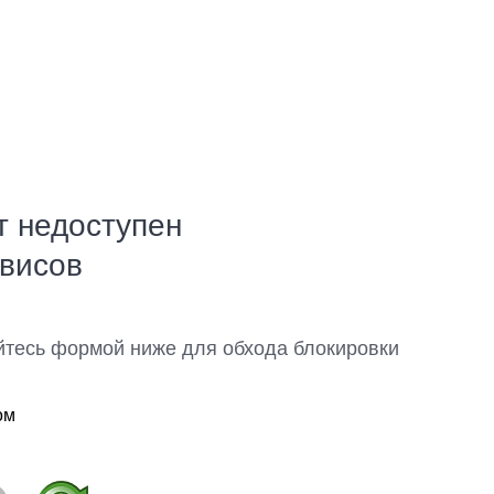
т недоступен
рвисов
йтесь формой ниже для обхода блокировки
ом