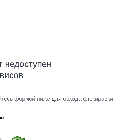
т недоступен
рвисов
йтесь формой ниже для обхода блокировки
ом