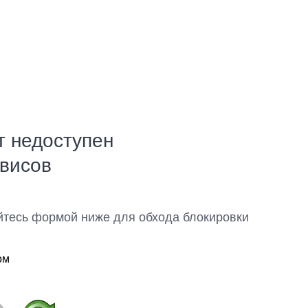
т недоступен
рвисов
йтесь формой ниже для обхода блокировки
ом