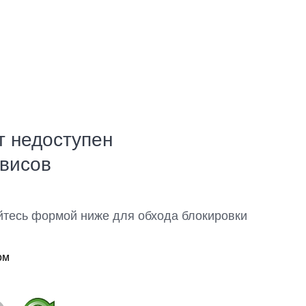
т недоступен
рвисов
йтесь формой ниже для обхода блокировки
ом