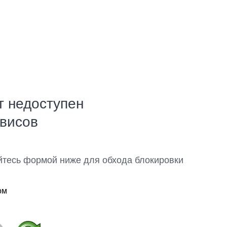
т недоступен
рвисов
йтесь формой ниже для обхода блокировки
ом