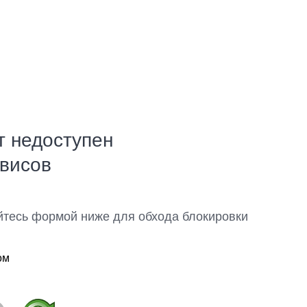
т недоступен
рвисов
йтесь формой ниже для обхода блокировки
ом