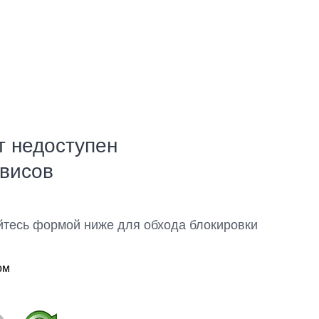
т недоступен
рвисов
йтесь формой ниже для обхода блокировки
ом