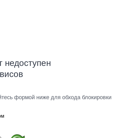
т недоступен
рвисов
йтесь формой ниже для обхода блокировки
ом