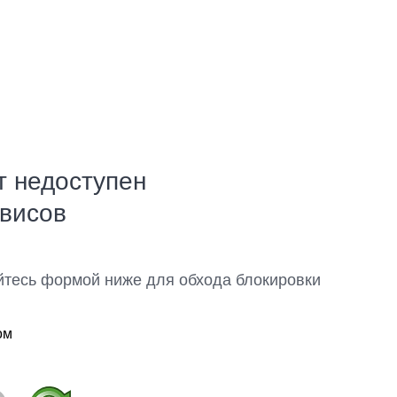
т недоступен
рвисов
йтесь формой ниже для обхода блокировки
ом