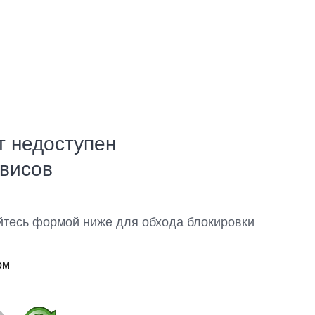
т недоступен
рвисов
йтесь формой ниже для обхода блокировки
ом