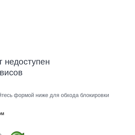
т недоступен
рвисов
йтесь формой ниже для обхода блокировки
ом