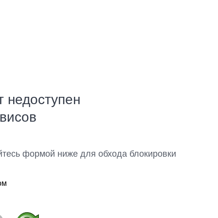
т недоступен
рвисов
йтесь формой ниже для обхода блокировки
ом