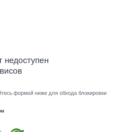
т недоступен
рвисов
йтесь формой ниже для обхода блокировки
ом