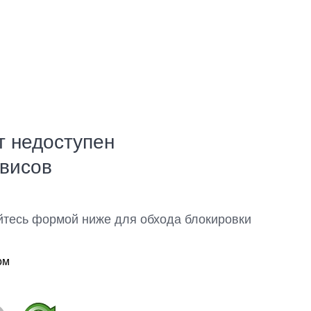
т недоступен
рвисов
йтесь формой ниже для обхода блокировки
ом