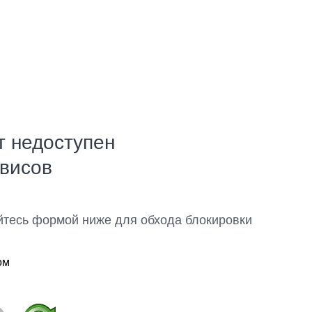
т недоступен
рвисов
йтесь формой ниже для обхода блокировки
ом