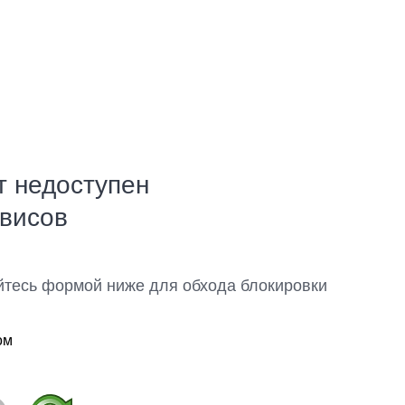
т недоступен
рвисов
йтесь формой ниже для обхода блокировки
ом