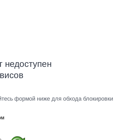
т недоступен
рвисов
йтесь формой ниже для обхода блокировки
ом