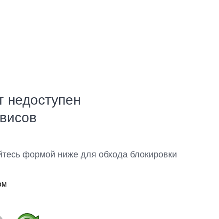
т недоступен
рвисов
йтесь формой ниже для обхода блокировки
ом