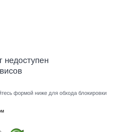
т недоступен
рвисов
йтесь формой ниже для обхода блокировки
ом