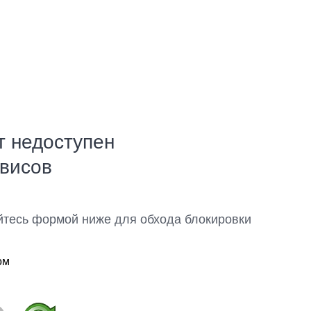
т недоступен
рвисов
йтесь формой ниже для обхода блокировки
ом