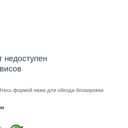
т недоступен
рвисов
йтесь формой ниже для обхода блокировки
ом