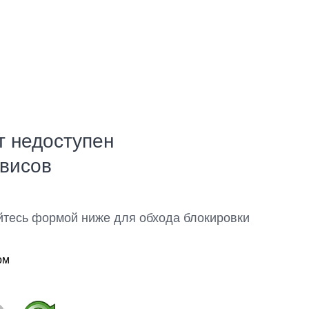
т недоступен
рвисов
йтесь формой ниже для обхода блокировки
ом