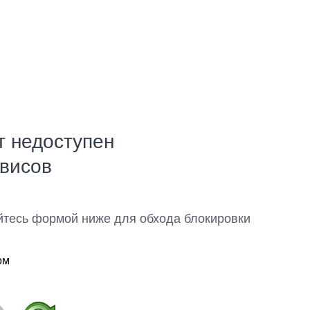
т недоступен
рвисов
йтесь формой ниже для обхода блокировки
ом