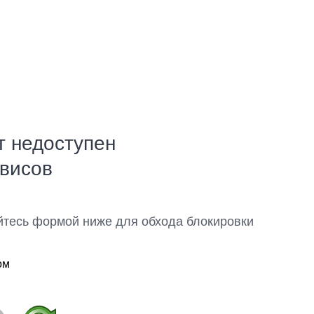
т недоступен
рвисов
йтесь формой ниже для обхода блокировки
ом