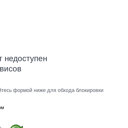
т недоступен
рвисов
йтесь формой ниже для обхода блокировки
ом