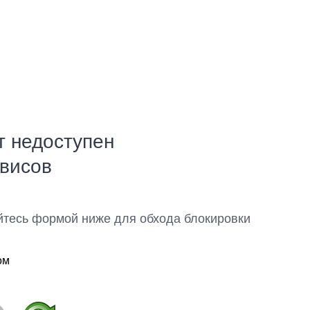
т недоступен
рвисов
йтесь формой ниже для обхода блокировки
ом