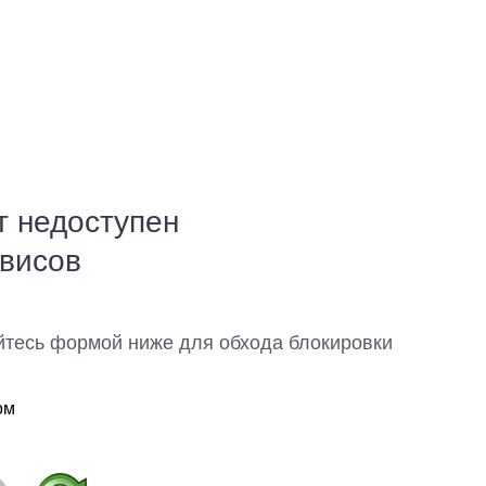
т недоступен
рвисов
йтесь формой ниже для обхода блокировки
ом