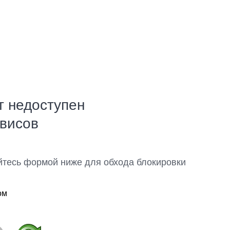
т недоступен
рвисов
йтесь формой ниже для обхода блокировки
ом