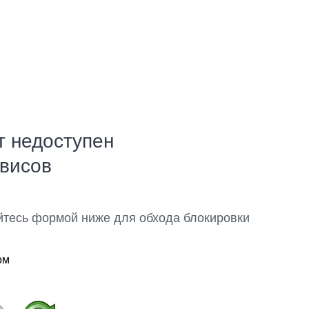
т недоступен
рвисов
йтесь формой ниже для обхода блокировки
ом