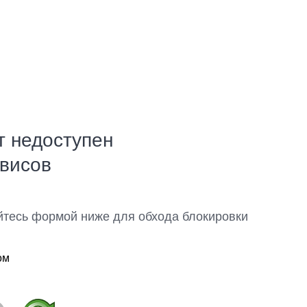
т недоступен
рвисов
йтесь формой ниже для обхода блокировки
ом