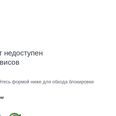
т недоступен
рвисов
йтесь формой ниже для обхода блокировки
ом