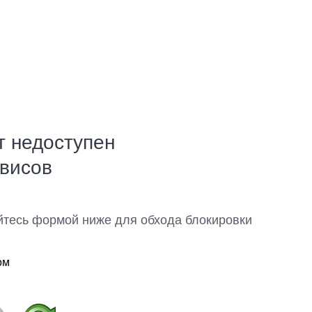
т недоступен
рвисов
йтесь формой ниже для обхода блокировки
ом