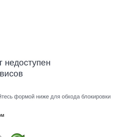
т недоступен
рвисов
йтесь формой ниже для обхода блокировки
ом