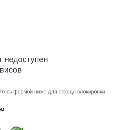
т недоступен
рвисов
йтесь формой ниже для обхода блокировки
ом